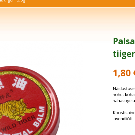
Pals
tiige
1,80 
Näidustuse
nohu, köha,
nahasügelu
Koostisaine
lavendliõli.