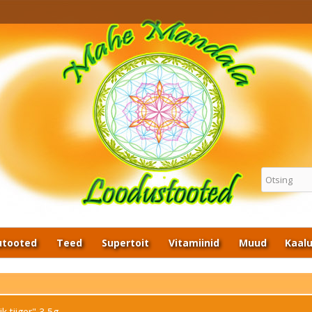
Kui lehekülg ei lae korralikult,
kasutage linki
http://www.mahemandala.com,
mitte
https://www.mahemandala.com
lutooted
Teed
Supertoit
Vitamiinid
Muud
Kaal
 tiiger" 3,5g