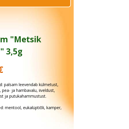
am "Metsik
r" 3,5g
€
d: palsam leevendab külmetust,
 pea- ja hambavalu, iiveldust,
st ja putukahammustust.
d: mentool, eukalüptiõli, kamper,