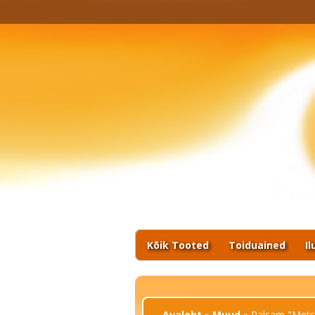
Kõik Tooted
Toiduained
I
Sa oled siin
Avaleht
»
Muud
» Palsam "Metsik