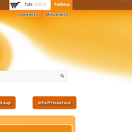
Tühi
0,00 €
Tellima
Loo konto
Minu konto
ukaup
Info/privaatsus