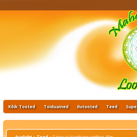
Kui
ka
ht
mi
ht
Kõik Tooted
Toiduained
Ilutooted
Teed
Supe
Sa oled siin
Avaleht
»
Teed
» Särav ja Vaarikane ürditee 40g